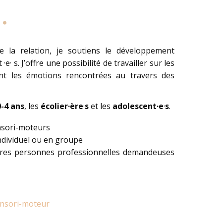
.
 la relation, je soutiens le développement
t
·e
·
s
. J’offre une possibilité de travailler sur les
nt les émotions rencontrées au travers des
0-4 ans
, les
écolier
·
ère
·
s
et les
adolescent
·
e
·
s
.
ensori-moteurs
ndividuel ou en groupe
utres personnes professionnelles demandeuses
ensori-moteur